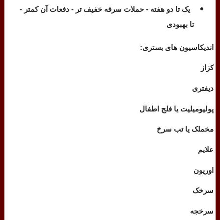
یک تا دو هفته - حملات سرفه خفیف تر - دفعات آن کمتر -
تا بهبودی
اندیکاسیون های بستری:
کزاز
دیفتری
پولیومیلیت یا فلج اطفال
مخملک یا تب سرخ
علایم
اوریون
سرخک
سرخجه