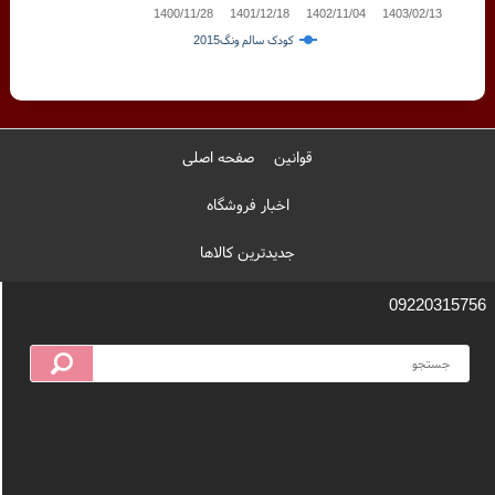
1400/11/28
1401/12/18
1402/11/04
1403/02/13
کودک سالم ونگ2015
قوانین
صفحه اصلی
اخبار فروشگاه
جدیدترین کالاها
09220315756