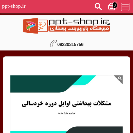
0
ppt-shop.ir
09220315756